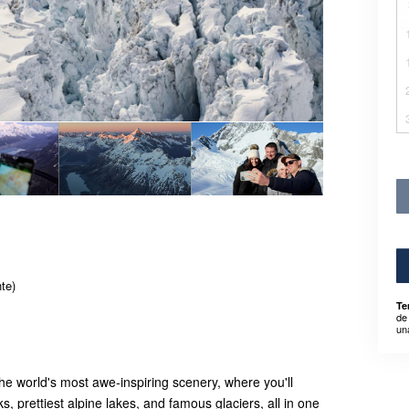
te)
Te
de
un
e world's most awe-inspiring scenery, where you'll
 prettiest alpine lakes, and famous glaciers, all in one