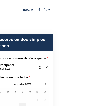
Español
0
eserve en dos simples
asos
troduce número de Participants
*
rticipants
5,00 NZ$
leccione una fecha
*
agosto
2026
L
M
X
J
V
S
D
1
2