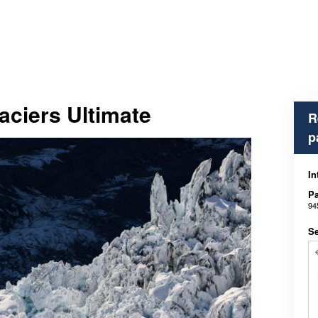
aciers Ultimate
R
p
In
Pa
94
Se