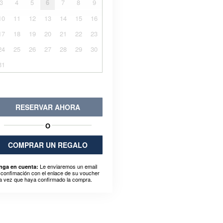
3
4
5
6
7
8
9
10
11
12
13
14
15
16
17
18
19
20
21
22
23
24
25
26
27
28
29
30
31
RESERVAR AHORA
O
COMPRAR UN REGALO
Le enviaremos un email
nga en cuenta:
 confimación con el enlace de su voucher
a vez que haya confirmado la compra.