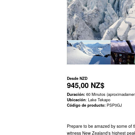
Desde
NZD
945,00 NZ$
Duración:
60 Minutos (aproximadamen
Ubicación
: Lake Tekapo
Código de producto:
PSP0GJ
Prepare to be amazed by some of th
witness New Zealand's highest peaks,